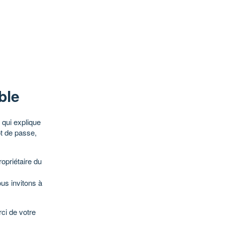
ble
qui explique
ot de passe,
opriétaire du
ous invitons à
ci de votre