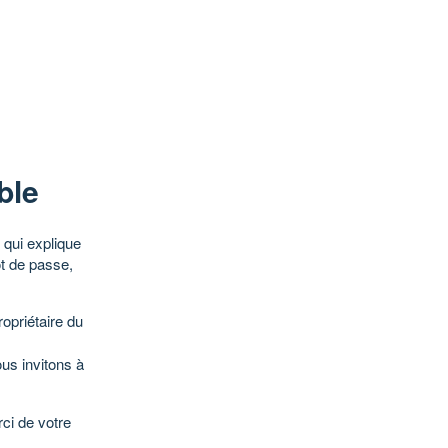
ble
qui explique
ot de passe,
opriétaire du
ous invitons à
ci de votre