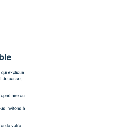
ble
qui explique
ot de passe,
opriétaire du
ous invitons à
ci de votre