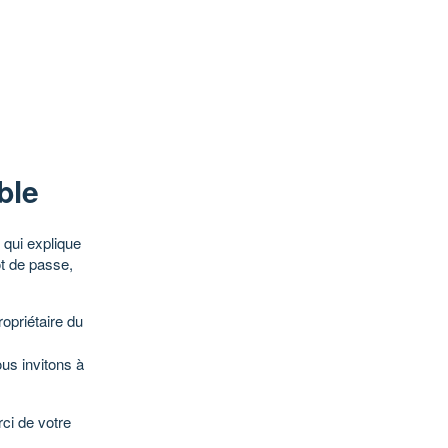
ble
qui explique
ot de passe,
opriétaire du
ous invitons à
ci de votre