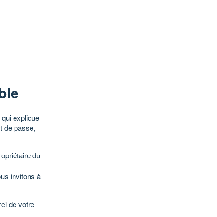
ble
qui explique
ot de passe,
opriétaire du
ous invitons à
ci de votre