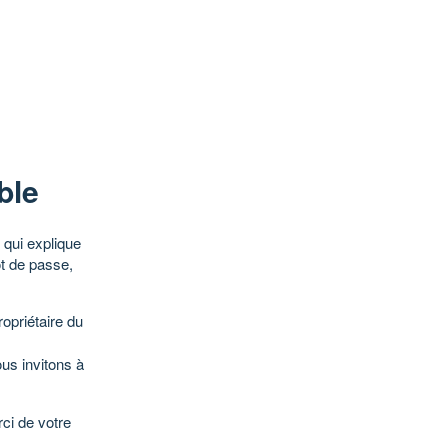
ble
qui explique
ot de passe,
opriétaire du
ous invitons à
ci de votre