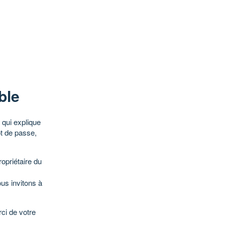
ble
qui explique
ot de passe,
opriétaire du
ous invitons à
ci de votre