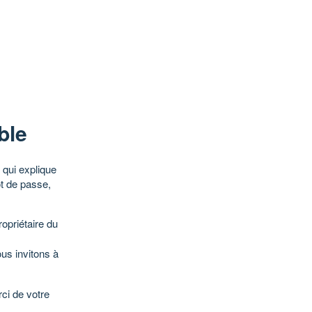
ble
qui explique
ot de passe,
opriétaire du
ous invitons à
ci de votre