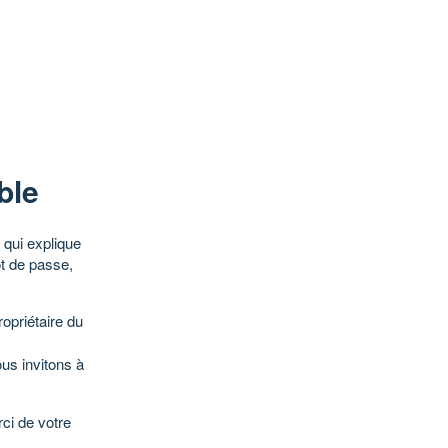
ble
qui explique
ot de passe,
opriétaire du
ous invitons à
ci de votre