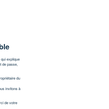
ble
qui explique
ot de passe,
opriétaire du
ous invitons à
ci de votre