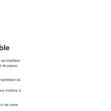
ble
qui explique
ot de passe,
opriétaire du
ous invitons à
ci de votre