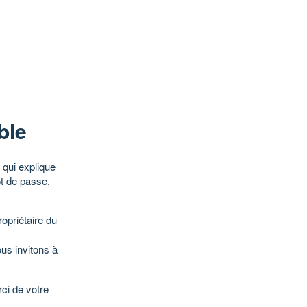
ble
qui explique
ot de passe,
opriétaire du
ous invitons à
ci de votre