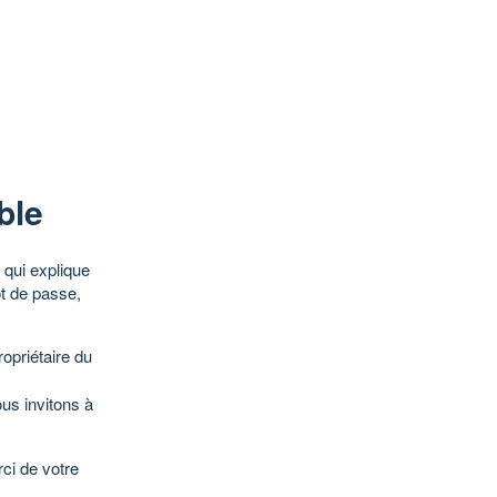
ble
qui explique
ot de passe,
opriétaire du
ous invitons à
ci de votre