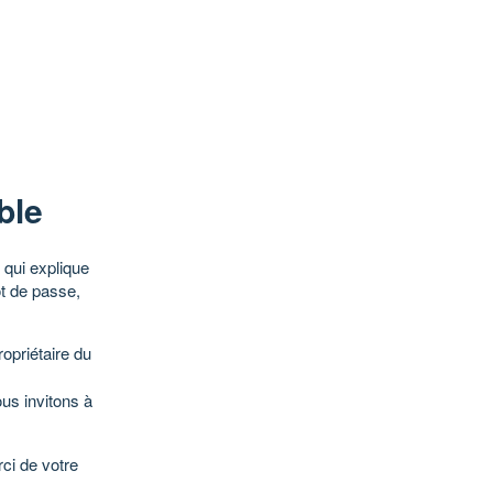
ble
qui explique
ot de passe,
opriétaire du
ous invitons à
ci de votre