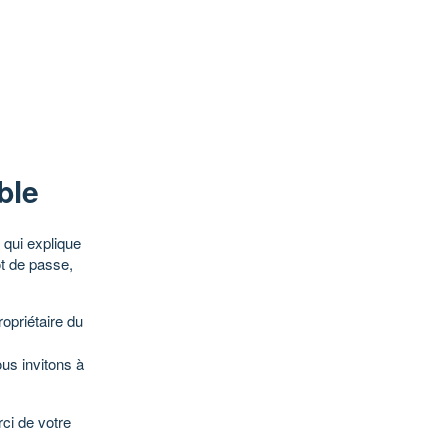
ble
qui explique
ot de passe,
opriétaire du
ous invitons à
ci de votre