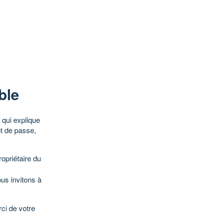
ble
qui explique
ot de passe,
opriétaire du
ous invitons à
ci de votre