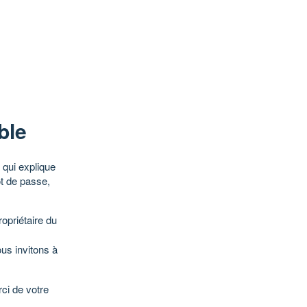
ble
qui explique
ot de passe,
opriétaire du
ous invitons à
ci de votre