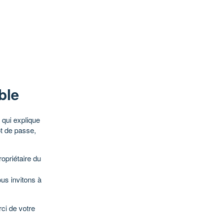
ble
qui explique
ot de passe,
opriétaire du
ous invitons à
ci de votre