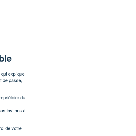
ble
qui explique
ot de passe,
opriétaire du
ous invitons à
ci de votre