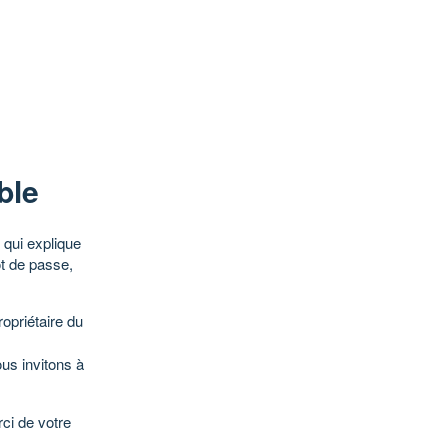
ble
qui explique
ot de passe,
opriétaire du
ous invitons à
ci de votre