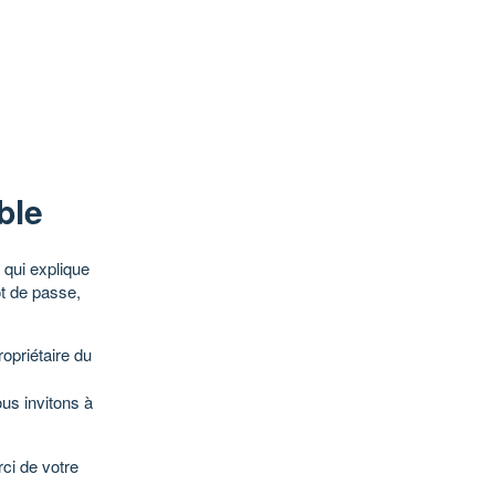
ble
qui explique
ot de passe,
opriétaire du
ous invitons à
ci de votre