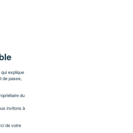
ble
qui explique
ot de passe,
opriétaire du
ous invitons à
ci de votre