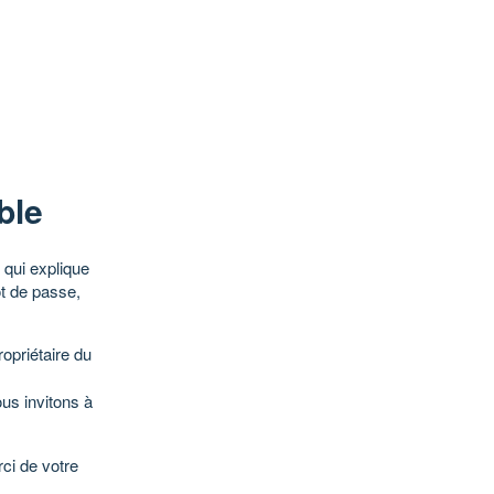
ble
qui explique
ot de passe,
opriétaire du
ous invitons à
ci de votre