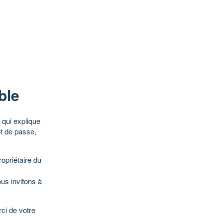
ble
qui explique
ot de passe,
opriétaire du
ous invitons à
ci de votre