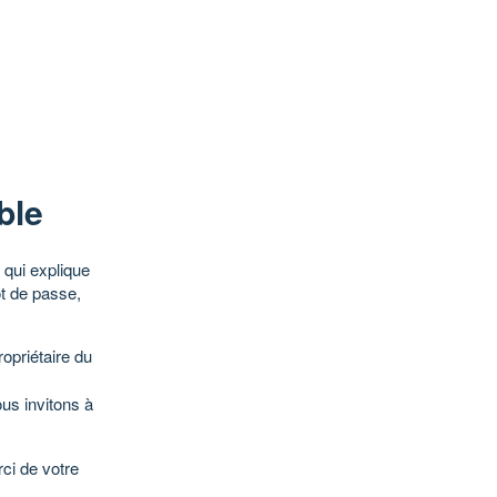
ble
qui explique
ot de passe,
opriétaire du
ous invitons à
ci de votre