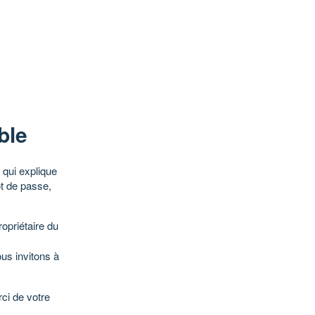
ble
qui explique
ot de passe,
opriétaire du
ous invitons à
ci de votre