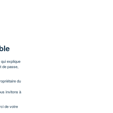
ble
qui explique
ot de passe,
opriétaire du
ous invitons à
ci de votre