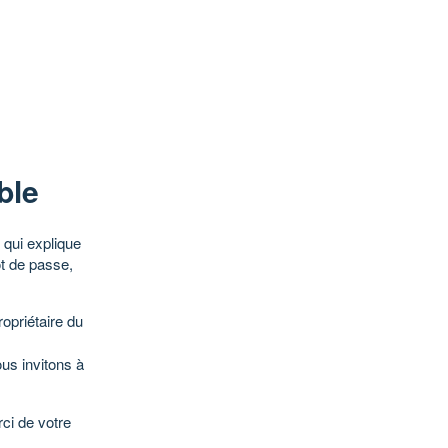
ble
qui explique
ot de passe,
opriétaire du
ous invitons à
ci de votre