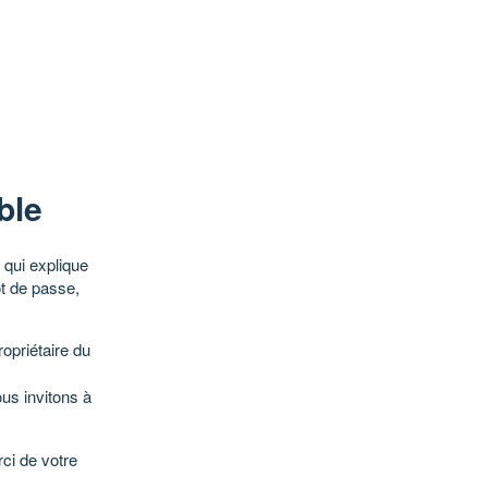
ble
qui explique
ot de passe,
opriétaire du
ous invitons à
ci de votre