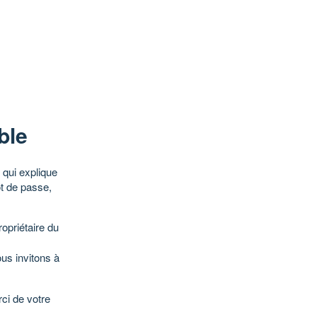
ble
qui explique
ot de passe,
opriétaire du
ous invitons à
ci de votre