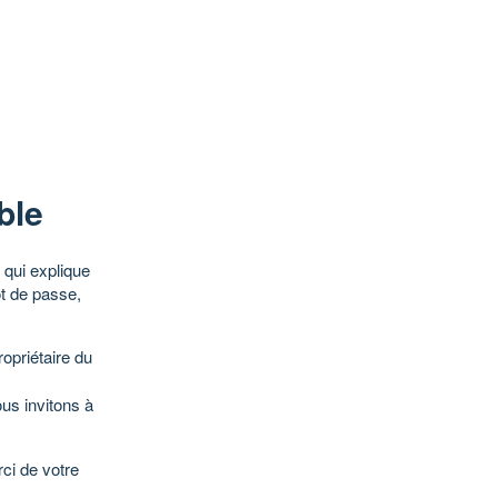
ble
qui explique
ot de passe,
opriétaire du
ous invitons à
ci de votre