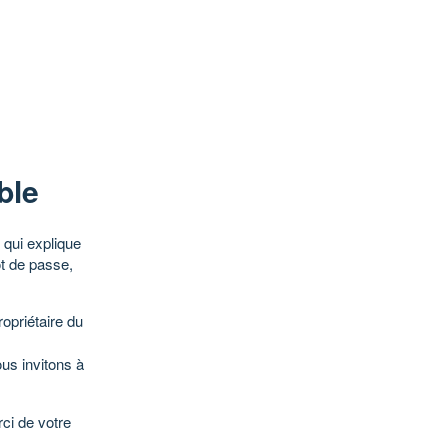
ble
qui explique
ot de passe,
opriétaire du
ous invitons à
ci de votre