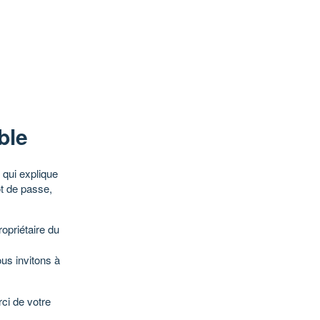
ble
qui explique
ot de passe,
opriétaire du
ous invitons à
ci de votre