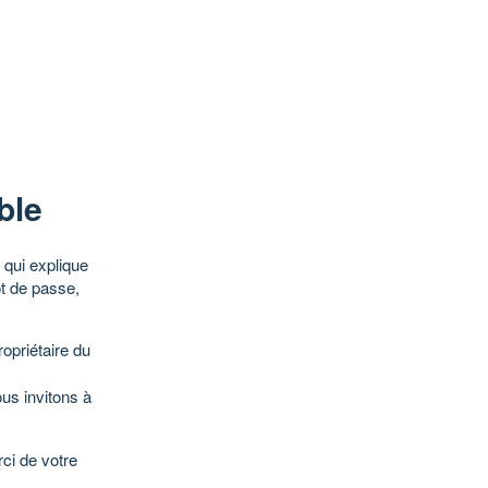
ble
qui explique
ot de passe,
opriétaire du
ous invitons à
ci de votre