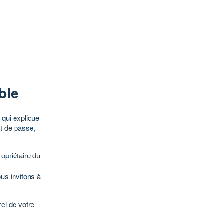
ble
qui explique
ot de passe,
opriétaire du
ous invitons à
ci de votre