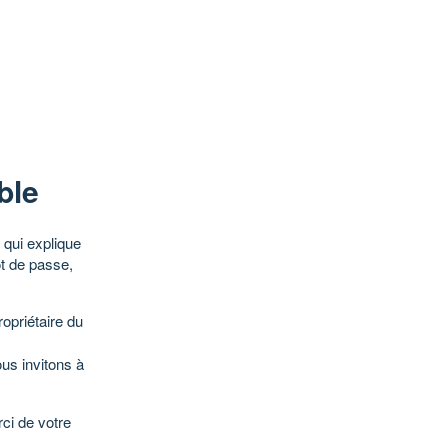
ble
qui explique
ot de passe,
opriétaire du
ous invitons à
ci de votre