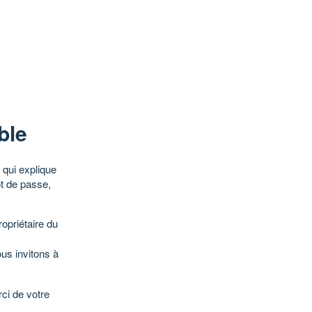
ble
qui explique
ot de passe,
opriétaire du
ous invitons à
ci de votre