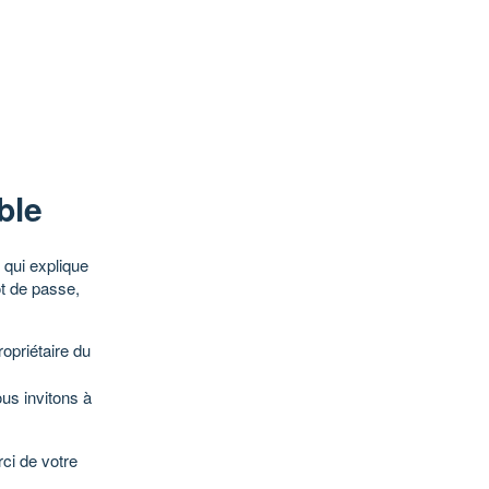
ble
qui explique
ot de passe,
opriétaire du
ous invitons à
ci de votre