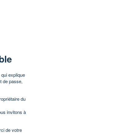
ble
qui explique
ot de passe,
opriétaire du
ous invitons à
ci de votre