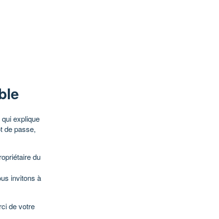
ble
qui explique
ot de passe,
opriétaire du
ous invitons à
ci de votre