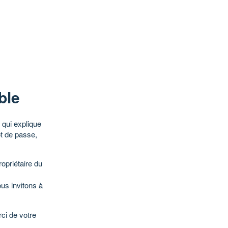
ble
qui explique
ot de passe,
opriétaire du
ous invitons à
ci de votre