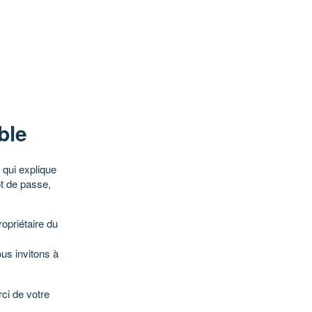
ble
qui explique
ot de passe,
opriétaire du
ous invitons à
ci de votre