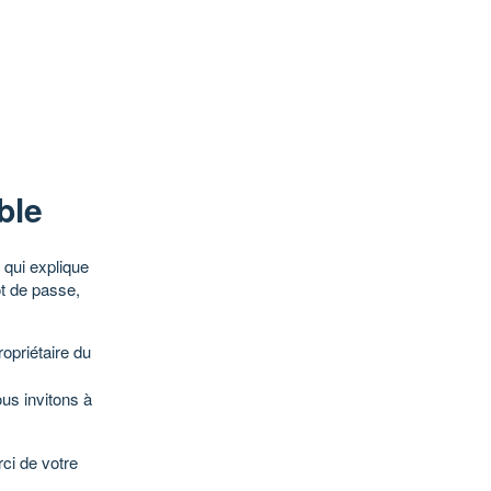
ble
qui explique
ot de passe,
opriétaire du
ous invitons à
ci de votre