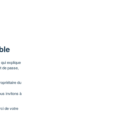
ble
qui explique
ot de passe,
opriétaire du
ous invitons à
ci de votre