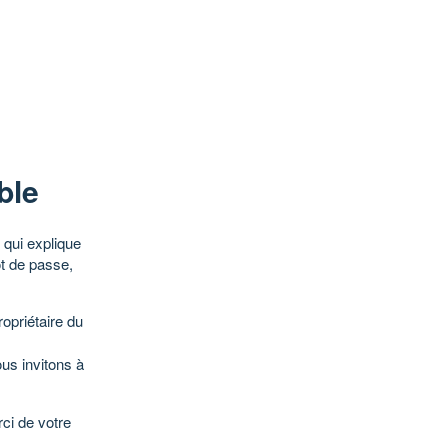
ble
qui explique
ot de passe,
opriétaire du
ous invitons à
ci de votre