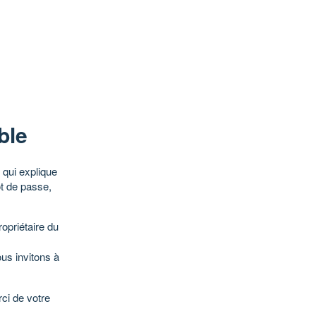
ble
qui explique
ot de passe,
opriétaire du
ous invitons à
ci de votre