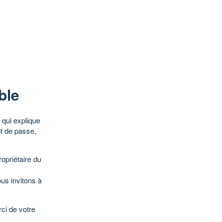
ble
qui explique
ot de passe,
opriétaire du
ous invitons à
ci de votre