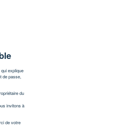
ble
qui explique
ot de passe,
opriétaire du
ous invitons à
ci de votre