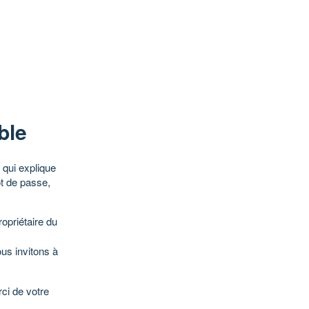
ble
qui explique
ot de passe,
opriétaire du
ous invitons à
ci de votre