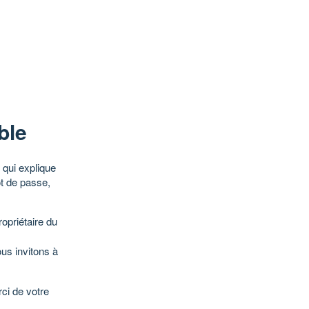
ble
qui explique
ot de passe,
opriétaire du
ous invitons à
ci de votre